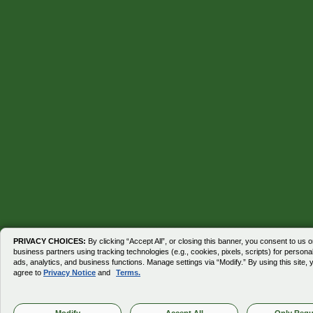
PRIVACY CHOICES:
By clicking “Accept All”, or closing this banner, you consent to us o
business partners using tracking technologies (e.g., cookies, pixels, scripts) for personal
ads, analytics, and business functions. Manage settings via “Modify.” By using this site, 
agree to
Privacy Notice
and
Terms.
Modify
Accept All
Only Requ